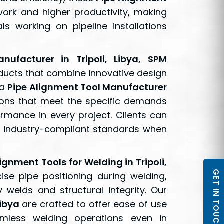
ork and higher productivity, making
s working on pipeline installations
nufacturer in Tripoli, Libya, SPM
ducts that combine innovative design
 a
Pipe Alignment Tool Manufacturer
tions that meet the specific demands
rmance in every project. Clients can
d industry-compliant standards when
ignment Tools for Welding in Tripoli,
GET IN TOUCH
cise pipe positioning during welding,
y welds and structural integrity. Our
Libya
are crafted to offer ease of use
eamless welding operations even in