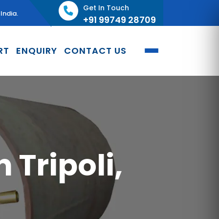
Get In Touch
India.
+91 99749 28709
RT
ENQUIRY
CONTACT US
 Tripoli,