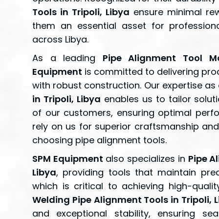
Tools in Tripoli, Libya
ensure minimal rew
them an essential asset for professional
across Libya.
As a leading
Pipe Alignment Tool Ma
Equipment
is committed to delivering pro
with robust construction. Our expertise as
in Tripoli, Libya
enables us to tailor solu
of our customers, ensuring optimal perfo
rely on us for superior craftsmanship an
choosing pipe alignment tools.
SPM Equipment
also specializes in
Pipe Al
Libya
, providing tools that maintain pre
which is critical to achieving high-qualit
Welding Pipe Alignment Tools in Tripoli, 
and exceptional stability, ensuring s