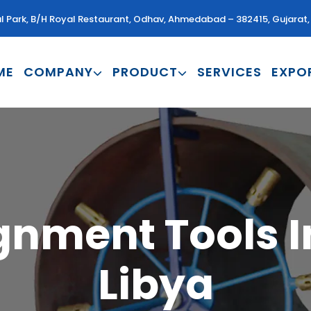
al Park, B/H Royal Restaurant, Odhav, Ahmedabad – 382415, Gujarat, 
ME
COMPANY
PRODUCT
SERVICES
EXPO
gnment Tools In
Libya