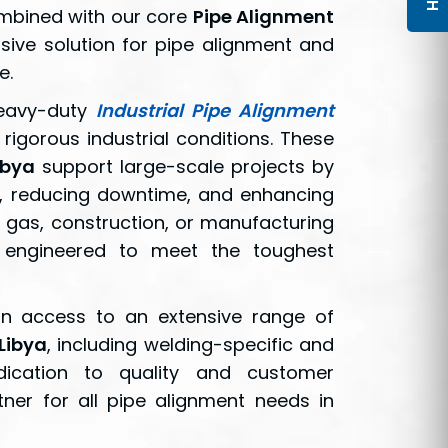
ombined with our core
Pipe Alignment
ive solution for pipe alignment and
e.
eavy-duty
Industrial Pipe Alignment
igorous industrial conditions. These
ibya
support large-scale projects by
e, reducing downtime, and enhancing
d gas, construction, or manufacturing
re engineered to meet the toughest
ain access to an extensive range of
 Libya
, including welding-specific and
edication to quality and customer
ner for all pipe alignment needs in