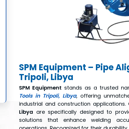
SPM Equipment – Pipe Ali
Tripoli, Libya
SPM Equipment
stands as a trusted na
Tools in Tripoli, Libya
, offering unmatche
industrial and construction applications
Libya
are specifically designed to prov
solutions that enhance welding accu
operations. Recognized for their durability