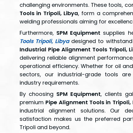
challenging environments. These tools, c
Tools in Tripoli, Libya
, form a comprehens
welding professionals aiming for excellenc
Furthermore,
SPM Equipment
supplies h
Tools Tripoli, Libya
designed to withstand r
Industrial Pipe Alignment Tools Tripoli, L
delivering reliable alignment performanc
operational efficiency. Whether for oil an
sectors, our industrial-grade tools a
industry requirements.
By choosing
SPM Equipment
, clients g
premium
Pipe Alignment Tools in Tripoli,
industrial alignment solutions. Our d
satisfaction makes us the preferred part
Tripoli and beyond.