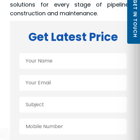
SPM Equipment stands at the forefront of
GET IN TOUCH
innovation and excellence in the pipeline
industry as a leading CS pipe welding
equipment manufacturer, exporter, and
supplier across Asia. We are dedicated to
delivering top-notch products that cater
to the diverse needs of our clients,
ensuring efficient, precise, and durable
solutions for every stage of pipeline
construction and maintenance.
Get Latest Price