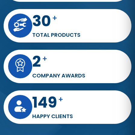
6
+
Years Of Experience
46
+
TOTAL PRODUCTS
4
+