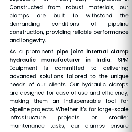
diverse needs of pipeline professionals.
Our
hydraulic pipe joint internal clamps
are
engineered to offer superior clamping force,
enabling precise pipe alignment and
reducing the risk of misalignment during
welding. These clamps are essential for
achieving consistent, high-quality welds,
especially in heavy-duty applications.
Constructed from robust materials, our
clamps are built to withstand the
demanding conditions of pipeline
construction, providing reliable performance
and longevity.
As a prominent
pipe joint internal clamp
hydraulic manufacturer in India,
SPM
Equipment is committed to delivering