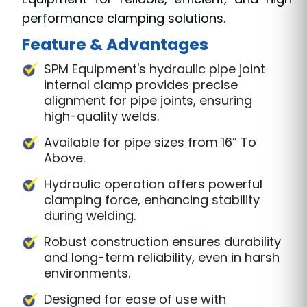
clamp hydraulic manufacturer,
we take
pride in our ability to deliver products that
meet the highest standards of quality and
performance. Trust SPM Equipment for all
your hydraulic clamping needs and
experience the excellence that has made us
a leader in the industry. Choose SPM
Equipment for reliable, efficient, and high-
performance clamping solutions.
Feature & Advantages
SPM Equipment's hydraulic pipe joint
internal clamp provides precise
alignment for pipe joints, ensuring
high-quality welds.
Available for pipe sizes from 16” To
Above.