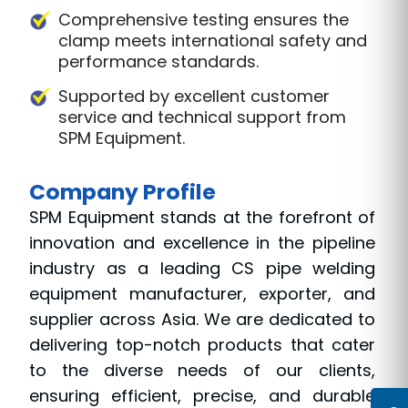
cost savings and operational
efficiency over time.
Hydraulic system allows for quick and
secure adjustments, increasing
productivity.
Manufactured by SPM Equipment, a
trusted name known for high-quality
pipeline equipment.
Comprehensive testing ensures the
clamp meets international safety and
performance standards.
Supported by excellent customer
service and technical support from
SPM Equipment.
Company Profile