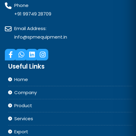
Contact Us
Address
SPM Equipment,
122, Neptune Industrial Park, B/H Royal Restaurant,
Odhav, Ahmedabad – 382415, Gujarat, India.
Phone
+91 99749 28709
Email Address:
info@spmequipment.in
Useful Links