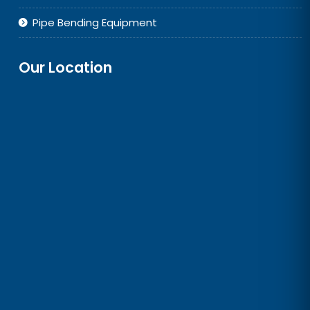
Pipe Rollers & Rotators
DSS Pipe Welding Equipment
Pipe Lifting And Lowering Equipment
Pipe Bevelling Machine And Accessories
Pipe End Heating Torch
Pipe Bending Equipment
Our Location