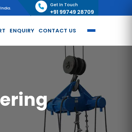
Get In Touch
India.
+91 99749 28709
RT
ENQUIRY
CONTACT US
wering