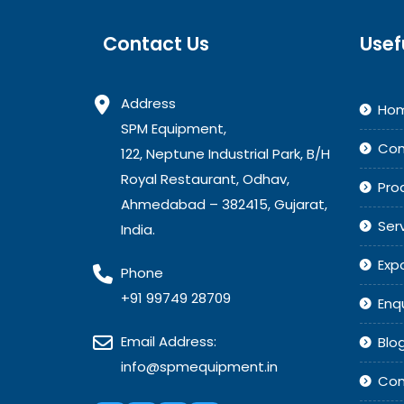
Contact Us
Usef
Address
Ho
SPM Equipment,
Co
122, Neptune Industrial Park, B/H
Royal Restaurant, Odhav,
Pro
Ahmedabad – 382415, Gujarat,
Ser
India.
Exp
Phone
+91 99749 28709
Enq
Email Address:
Blo
info@spmequipment.in
Con