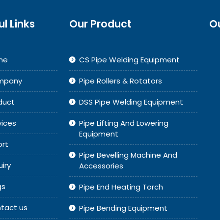
ul Links
Our Product
O
me
CS Pipe Welding Equipment
mpany
Pipe Rollers & Rotators
duct
DSS Pipe Welding Equipment
vices
Pipe Lifting And Lowering
Equipment
ort
Pipe Bevelling Machine And
uiry
Accessories
gs
Pipe End Heating Torch
tact us
Pipe Bending Equipment