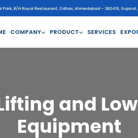
al Park, B/H Royal Restaurant, Odhav, Ahmedabad – 382415, Gujarat, 
ME
COMPANY
PRODUCT
SERVICES
EXPO
Lifting and Lo
Equipment