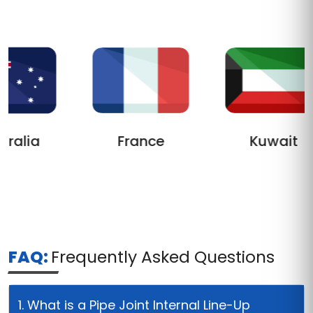
ralia
France
Kuwait
FAQ:
Frequently Asked Questions
1. What is a Pipe Joint Internal Line-Up