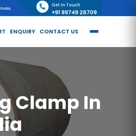
Get In Touch
India.
+91 99749 28709
RT
ENQUIRY
CONTACT US
ng Clamp In
lia