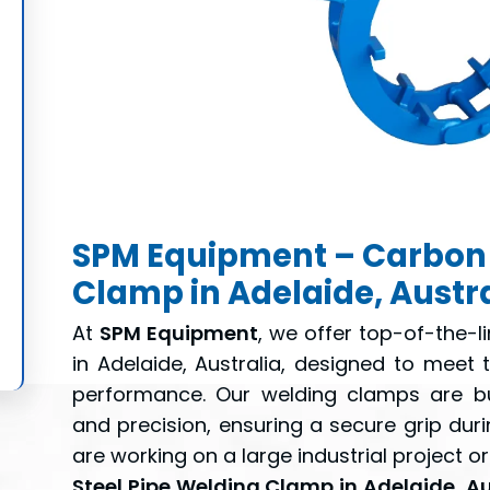
SPM Equipment – Carbon 
Clamp in Adelaide, Austr
At
SPM Equipment
, we offer top-of-the-l
in Adelaide, Australia, designed to meet 
performance. Our welding clamps are buil
and precision, ensuring a secure grip dur
are working on a large industrial project o
Steel Pipe Welding Clamp in Adelaide, Au