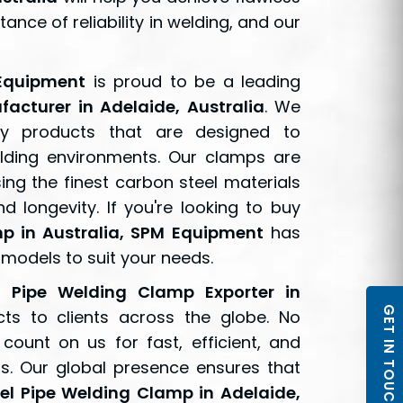
nce of reliability in welding, and our
Equipment
is proud to be a leading
acturer in Adelaide, Australia
. We
ity products that are designed to
ding environments. Our clamps are
ng the finest carbon steel materials
d longevity. If you're looking to buy
p in Australia, SPM Equipment
has
 models to suit your needs.
l Pipe Welding Clamp Exporter in
GET IN TOUCH
cts to clients across the globe. No
ount on us for fast, efficient, and
ps. Our global presence ensures that
el Pipe Welding Clamp in Adelaide,