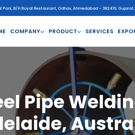
al Park, B/H Royal Restaurant, Odhav, Ahmedabad – 382415, Gujarat, 
ME
COMPANY
PRODUCT
SERVICES
EXPO
el Pipe Weldi
elaide, Austra