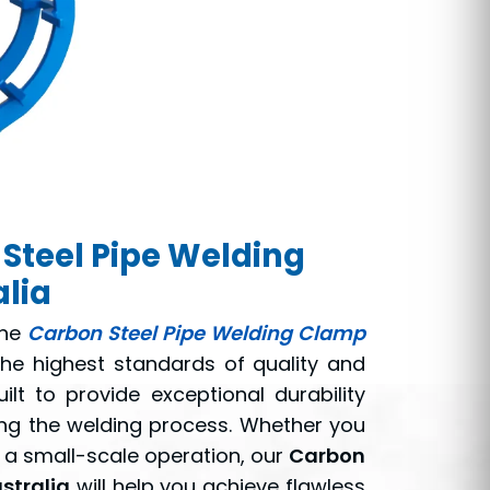
Steel Pipe Welding
alia
ine
Carbon Steel Pipe Welding Clamp
the highest standards of quality and
t to provide exceptional durability
ing the welding process. Whether you
r a small-scale operation, our
Carbon
stralia
will help you achieve flawless