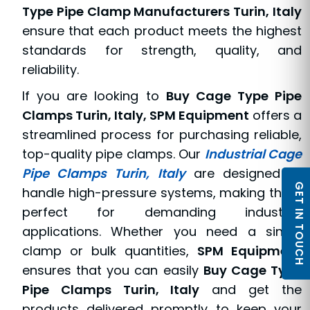
Type Pipe Clamp Manufacturers Turin, Italy
ensure that each product meets the highest
standards for strength, quality, and
reliability.
If you are looking to
Buy Cage Type Pipe
Clamps Turin, Italy, SPM Equipment
offers a
streamlined process for purchasing reliable,
top-quality pipe clamps. Our
Industrial Cage
Pipe Clamps Turin, Italy
are designed to
GET IN TOUCH
handle high-pressure systems, making them
perfect for demanding industrial
applications. Whether you need a single
clamp or bulk quantities,
SPM Equipment
ensures that you can easily
Buy Cage Type
Pipe Clamps Turin, Italy
and get the
products delivered promptly to keep your